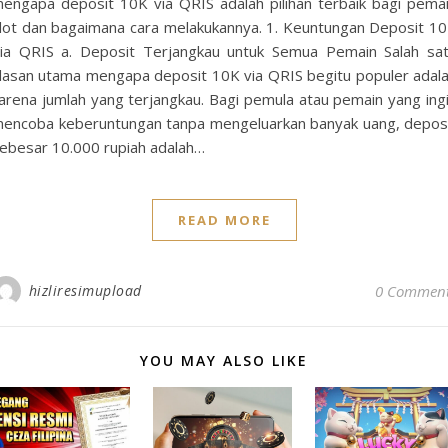
engapa deposit 10K via QRIS adalah pilihan terbaik bagi pema
lot dan bagaimana cara melakukannya. 1. Keuntungan Deposit 1
ia QRIS a. Deposit Terjangkau untuk Semua Pemain Salah sa
lasan utama mengapa deposit 10K via QRIS begitu populer adal
arena jumlah yang terjangkau. Bagi pemula atau pemain yang ing
encoba keberuntungan tanpa mengeluarkan banyak uang, depos
ebesar 10.000 rupiah adalah…
READ MORE
hizliresimupload
0 Commen
YOU MAY ALSO LIKE