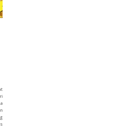
at
ri
a
an
ng
as