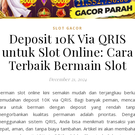
SLOT GACOR
Deposit 10K Via QRIS
untuk Slot Online: Cara
Terbaik Bermain Slot
December 21, 2024
ermain slot online kini semakin mudah dan terjangkau berk
emudahan deposit 10K via QRIS. Bagi banyak pemain, menca
cara untuk bermain dengan deposit yang rendah tanp
engorbankan kualitas permainan adalah prioritas. Deng
enggunakan sistem QRIS, Anda bisa menikmati transaksi ya
epat, aman, dan tanpa biaya tambahan. Artikel ini akan membah