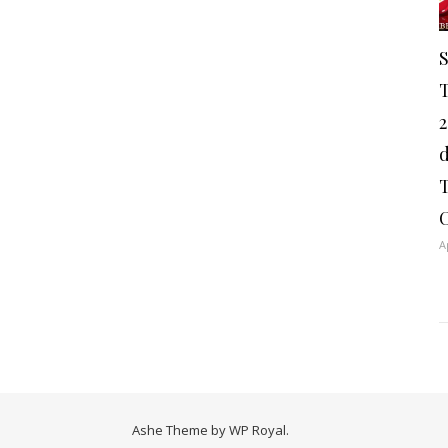
2
A
Ashe Theme by
WP Royal
.