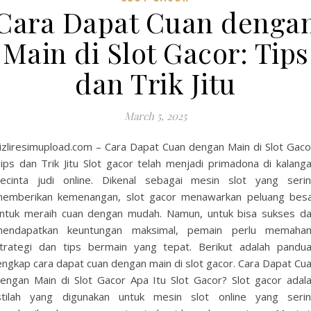
Cara Dapat Cuan denga
Main di Slot Gacor: Tips
dan Trik Jitu
March 5, 2025
izliresimupload.com – Cara Dapat Cuan dengan Main di Slot Gaco
ips dan Trik Jitu Slot gacor telah menjadi primadona di kalang
ecinta judi online. Dikenal sebagai mesin slot yang seri
emberikan kemenangan, slot gacor menawarkan peluang bes
ntuk meraih cuan dengan mudah. Namun, untuk bisa sukses d
endapatkan keuntungan maksimal, pemain perlu memaha
trategi dan tips bermain yang tepat. Berikut adalah pandu
engkap cara dapat cuan dengan main di slot gacor. Cara Dapat Cu
engan Main di Slot Gacor Apa Itu Slot Gacor? Slot gacor adal
stilah yang digunakan untuk mesin slot online yang seri