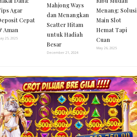
Makai Dana:
Ribu Mudah
Mahjong Ways
Tips Agar
Menang: Solusi
dan Menangkan
Deposit Cepat
Main Slot
Scatter Hitam
& Aman
Hemat Tapi
untuk Hadiah
ay 25, 2025
Cuan
Besar
May 26, 2025
December 21, 2024