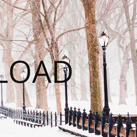
PLOAD