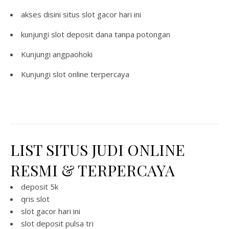
akses disini
situs slot gacor hari ini
kunjungi
slot deposit dana tanpa potongan
Kunjungi
angpaohoki
Kunjungi
slot online terpercaya
LIST SITUS JUDI ONLINE
RESMI & TERPERCAYA
deposit 5k
qris slot
slot gacor hari ini
slot deposit pulsa tri