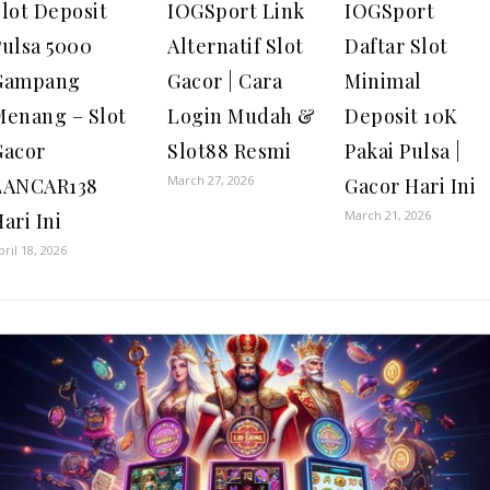
lot Deposit
IOGSport Link
IOGSport
Pulsa 5000
Alternatif Slot
Daftar Slot
Gampang
Gacor | Cara
Minimal
Menang – Slot
Login Mudah &
Deposit 10K
Gacor
Slot88 Resmi
Pakai Pulsa |
March 27, 2026
LANCAR138
Gacor Hari Ini
March 21, 2026
ari Ini
pril 18, 2026