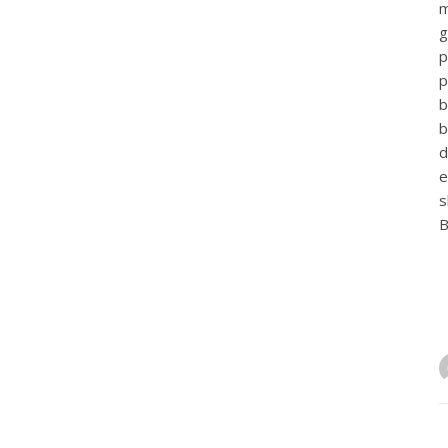
m
g
p
p
b
b
d
e
s
B