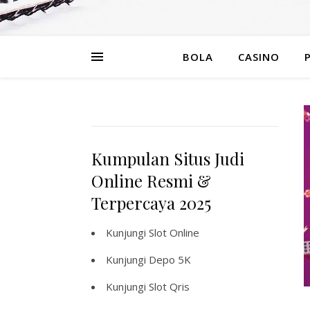
BOLA
CASINO
Kumpulan Situs Judi
Online Resmi &
Terpercaya 2025
Kunjungi
Slot Online
Kunjungi
Depo 5K
Kunjungi
Slot Qris