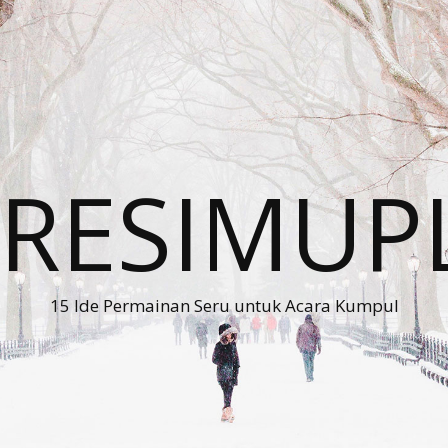
IRESIMU
15 Ide Permainan Seru untuk Acara Kumpul