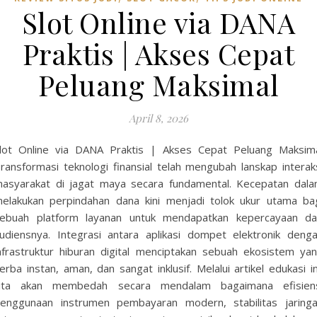
Slot Online via DANA
Praktis | Akses Cepat
Peluang Maksimal
April 8, 2026
lot Online via DANA Praktis | Akses Cepat Peluang Maksim
ransformasi teknologi finansial telah mengubah lanskap interak
asyarakat di jagat maya secara fundamental. Kecepatan dal
elakukan perpindahan dana kini menjadi tolok ukur utama ba
ebuah platform layanan untuk mendapatkan kepercayaan da
udiensnya. Integrasi antara aplikasi dompet elektronik deng
nfrastruktur hiburan digital menciptakan sebuah ekosistem ya
erba instan, aman, dan sangat inklusif. Melalui artikel edukasi in
ita akan membedah secara mendalam bagaimana efisien
enggunaan instrumen pembayaran modern, stabilitas jaring