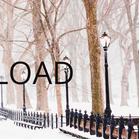
PLOAD