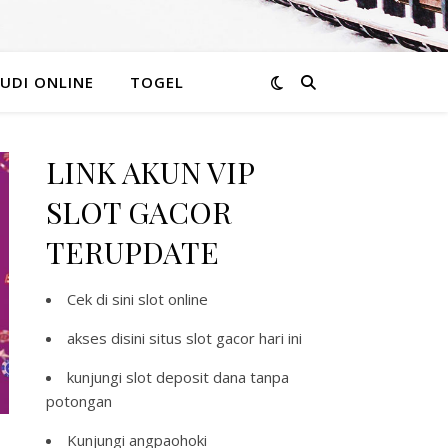
JUDI ONLINE
TOGEL
LINK AKUN VIP
SLOT GACOR
TERUPDATE
Cek di sini
slot online
akses disini
situs slot gacor hari ini
kunjungi
slot deposit dana tanpa
potongan
Kunjungi
angpaohoki