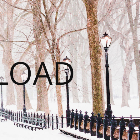
PLOAD