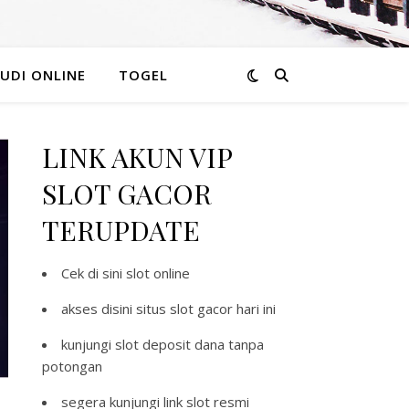
JUDI ONLINE
TOGEL
LINK AKUN VIP
SLOT GACOR
TERUPDATE
Cek di sini
slot online
akses disini
situs slot gacor hari ini
kunjungi
slot deposit dana tanpa
potongan
segera kunjungi
link slot resmi