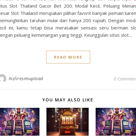
itus Slot Thailand Gacor Bet 200: Modal Kecil, Peluang Mena
esar Slot Thailand merupakan pilihan favorit banyak pemain kare
emungkinkan taruhan mulai dari hanya 200 rupiah. Dengan mod
ecil ini, kamu tetap bisa merasakan sensasi seru bermain sl
engan peluang kemenangan yang tinggi. Keunggulan situs slot…
READ MORE
hizliresimupload
0 Commen
YOU MAY ALSO LIKE