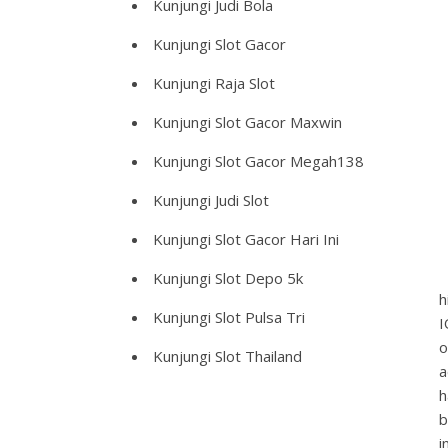
Kunjungi
Judi Bola
Kunjungi
Slot Gacor
Kunjungi
Raja Slot
Kunjungi
Slot Gacor Maxwin
Kunjungi
Slot Gacor Megah138
Kunjungi
Judi Slot
Kunjungi
Slot Gacor Hari Ini
Kunjungi
Slot Depo 5k
h
Kunjungi
Slot Pulsa Tri
I
o
Kunjungi
Slot Thailand
a
h
b
i