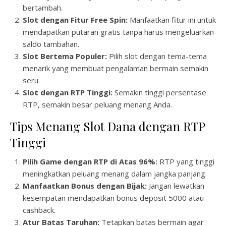
bertambah.
Slot dengan Fitur Free Spin:
Manfaatkan fitur ini untuk
mendapatkan putaran gratis tanpa harus mengeluarkan
saldo tambahan.
Slot Bertema Populer:
Pilih slot dengan tema-tema
menarik yang membuat pengalaman bermain semakin
seru.
Slot dengan RTP Tinggi:
Semakin tinggi persentase
RTP, semakin besar peluang menang Anda.
Tips Menang Slot Dana dengan RTP
Tinggi
Pilih Game dengan RTP di Atas 96%:
RTP yang tinggi
meningkatkan peluang menang dalam jangka panjang.
Manfaatkan Bonus dengan Bijak:
Jangan lewatkan
kesempatan mendapatkan bonus deposit 5000 atau
cashback.
Atur Batas Taruhan:
Tetapkan batas bermain agar