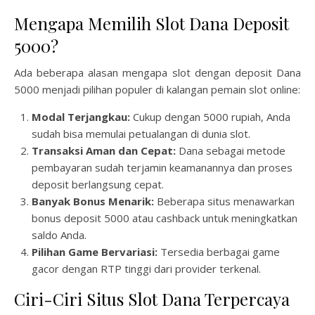
Mengapa Memilih Slot Dana Deposit
5000?
Ada beberapa alasan mengapa slot dengan deposit Dana
5000 menjadi pilihan populer di kalangan pemain slot online:
Modal Terjangkau:
Cukup dengan 5000 rupiah, Anda
sudah bisa memulai petualangan di dunia slot.
Transaksi Aman dan Cepat:
Dana sebagai metode
pembayaran sudah terjamin keamanannya dan proses
deposit berlangsung cepat.
Banyak Bonus Menarik:
Beberapa situs menawarkan
bonus deposit 5000 atau cashback untuk meningkatkan
saldo Anda.
Pilihan Game Bervariasi:
Tersedia berbagai game
gacor dengan RTP tinggi dari provider terkenal.
Ciri-Ciri Situs Slot Dana Terpercaya